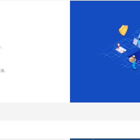
务。
受度。