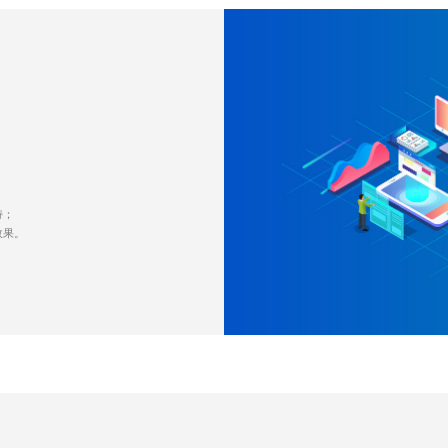
；
持；
效果。