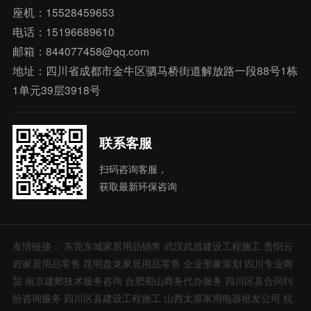
座机：15528459653
电话：15196689610
邮箱：844077458@qq.com
地址：四川省成都市金牛区驷马桥街道解放路一段88号1栋
1单元39层3918号
联系客服
扫码咨询客服，
获取最新环保咨询
友情链接：
东莞东城家居用品销售
武汉武昌建设工程施工
贵阳云
岩家居用品零售
昆明盘龙家居用品零售
企业形象策划
四川专业商
贸
南京建邺技术服务咨询
合肥蜀山商务代办服务
四川区县合同纠
纷咨询服务
四川区县建设工程施工
山西太原家用电器批发公司
杭