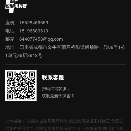
座机：15528459653
电话：15196689610
邮箱：844077458@qq.com
地址：四川省成都市金牛区驷马桥街道解放路一段88号1栋
1单元39层3918号
联系客服
扫码咨询客服，
获取最新环保咨询
友情链接：
东莞东城家居用品销售
武汉武昌建设工程施工
贵阳云
岩家居用品零售
昆明盘龙家居用品零售
企业形象策划
四川专业商